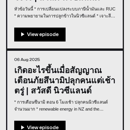
หัวข้อวันนี้ * การเปลี่ยนแปลงระบบภาษีน้ำมันและ RUC
* ความพยายามในการปลูกข้าวในนิวซีแลนด์ * เจาะลึก
ปรากฏการณ์ชาวนิวซีแลนด์ย้ายถิ่นสู่แดนจิงโจ้ * การ
รับผู้ลี้ภัยของนิวซีแลนด์ปีละ 1500 คน รายการนี้
สนับสนุนโดย EVX ผู้ให้บริการเช่ารถ 7 ที่นั่งในเกาะใต้
06 Aug 2025
เกิดอะไรขึ้นเมื่อสัญญาณ
เตือนภัยสึนามิปลุกคนแต่เช้า
ตรู่ | สวัสดี นิวซีแลนด์
* การเตือนซึนามิ ตอน 6 โมงเช้า ปลุกคนนิวซีแลนด์
จำนวนมาก * renewable energy in NZ and the
question like ex-EV car * การชาร์จค่า Paywave กับ
ลูกค้าจะผิดกฏหมายนิวซีแลนด์แล้ว * คุยกับทางบ้าน
เกิดอะไรขึ้นเมื่อสัญญาณเตือนภัยสึนามิปลุกคนแต่เช้