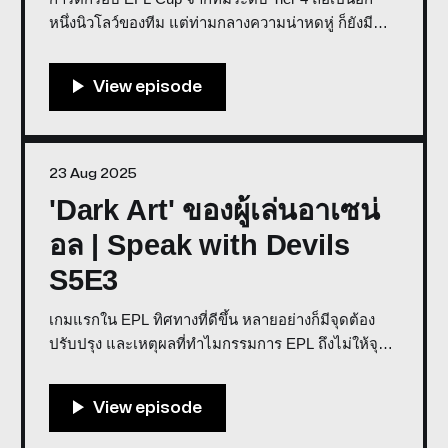
หนึ่งนิวโลว์ของทีม แต่ท่ามกลางความน่าหดหู่ ก็ยังมี
เรื่องราวดี ๆ ที่เป็นด้านบวก Co-host: Weerawat Weera,
Big-San Sittipong * พูดคุยในรายการเราด้วย Discord *
สนับสนุนการจัดทำรายการโดย GROOV Store ฟอร์ม
การเล่นแบบนี้ เกื
23 Aug 2025
'Dark Art' ของผู้เล่นอาเซน่
อล | Speak with Devils
S5E3
เกมแรกใน EPL ทิศทางที่ดีขึ้น หลายอย่างก็มีจุดต้อง
ปรับปรุง และเหตุผลที่ทำไมกรรมการ EPL ถึงไม่ให้จุด
โทษ ‘Dark Art’ ของอารเซน่อล Speaker: Weerawat
Weera, Big Sittipong 'Dark Art' ของผู้เล่นอาเซน่อล |
Speak with Devils S5E30:00/3299.6800833333331×