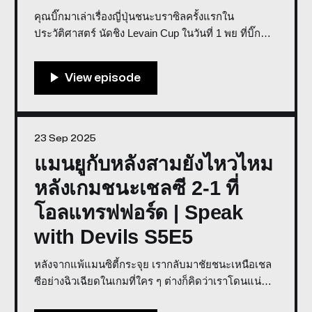
คุณบิ๊กมาเล่าเรื่องญี่ปุ่นชนะบราซิลครั้งแรกใน
ประวัติศาสตร์ นัดชิง Levain Cup ในวันที่ 1 พย ที่บิ๊กกำ
ลังจะเดินทางไปดูที่โตเกียวครั้งแรก ตั้งแต่มาอยู่ญี่ปุ่น 4
ปีก่อน รอบนี้คุยเรื่องญี่ปุ่นมากกว่าบอลแดงเดือดเสียอีก
Co-Host:
23 Sep 2025
แมนยูกับหลังสามยังไหวไหม
หลังเกมชนะเชลซี 2-1 ที่
โอลแทรฟฟอร์ด | Speak
with Devils S5E5
หลังจากแพ้แมนซิตี้กระจุย เรากลับมาชัยชนะเหนือเชล
ซีอย่างฉิวเฉียดในเกมที่ใคร ๆ ต่างก็คิดว่าเราโดนแน่
Co-host: Weerawat Weera, Big Sittipong Guest: Vikz