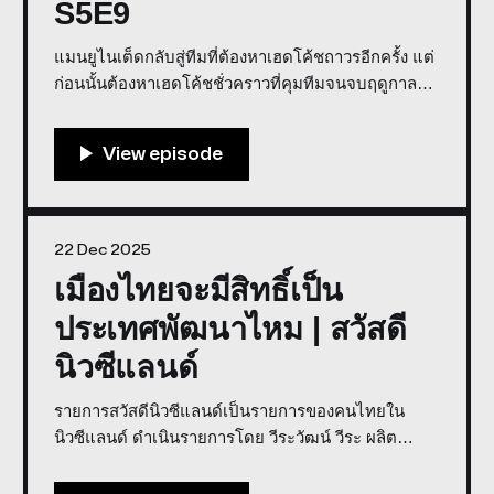
S5E9
แมนยูไนเต็ดกลับสู่ทีมที่ต้องหาเฮดโค้ชถาวรอีกครั้ง แต่
ก่อนนั้นต้องหาเฮดโค้ชชั่วคราวที่คุมทีมจนจบฤดูกาลได้
ก่อน คุณบิ๊กกำลังจะเดินทางไปเมืองไทย เดินทาง
ปลอดภัยครับ Co-host: @PHz Weerawat Weera, Big
Sittipong * พูดคุยในรายการเราด้วย Discord *
สนับสนุนการจัดทำรายการโดย GROOV
22 Dec 2025
เมืองไทยจะมีสิทธิ์เป็น
ประเทศพัฒนาไหม | สวัสดี
นิวซีแลนด์
รายการสวัสดีนิวซีแลนด์เป็นรายการของคนไทยใน
นิวซีแลนด์ ดำเนินรายการโดย วีระวัฒน์ วีระ ผลิต
รายการโดย GROOV Studio หัวข้อวันนี้ * การเลือกตั้ง
สำหรับคนที่อยู่ต่างประเทศ * IKEA สาขาแรกที่