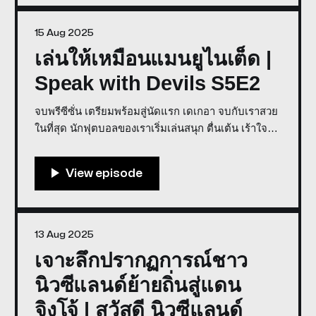
15 Aug 2025
เล่นให้เหมือนแมนยูไนเต็ด |
Speak with Devils S5E2
จบพรีซีซั่น เตรียมพร้อมสู่นัดแรก เดเกอา จบกับเราสวย
ในที่สุด นักฟุตบอลของเราเริ่มเล่นสนุก ตื่นเต้น เร้าใจ
Speakers: Weerawat Weera, Big Sittipong เล่นให้
เหมือนแมนยูไนเต็ด | Speak with Devils
S5E20:00/3487.1461× * พูดคุยในรายการเราด้วย
Discord * สนับสนุ
13 Aug 2025
เจาะลึกปรากฏการณ์ชาว
นิวซีแลนด์ย้ายถิ่นสู่แดน
จิงโจ้ | สวัสดี นิวซีแลนด์