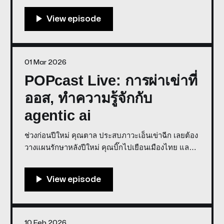
พูดคุยในรายการเราด้วย Discord * สนับสนุนการจัดทำ
รายการโดย GROOV Store บทเรียนสำคัญของคาร์ริค
เสียท่าสาลิกา 10
01 Mar 2026
POPcast Live: การผ่าเข่าที่
ออส, ทำความรู้จักกับ
agentic ai
ช่วงก่อนปีใหม่ คุณตาล ประสบภาวะเอ็นเข่าฉีก เลยต้อง
วางแผนรักษาหลังปีใหม่ คุณบิ๊กไปเยือนเมืองไทย และ
คุณเพิท กำลังทำธุรกิจใหม่ด้าน agentic ai ภายใต้ชื่อ
agenti nz co-host: phz, tan, big-san POPcast Live:
การผ่าเข่าที่ออส, ทำความรู้จักกับ
10 Feb 2026