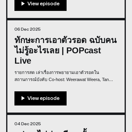
นิวซีแลนด์ ช้ากว่าออสเตรเลียไป 50 ปี * ประเทศพัฒนา
แล้วต้องมีอะไรบ้าง สนับสนุ
06 Dec 2025
ทักษะการเอาตัวรอด ฉบับคน
ไม่รู้อะไรเลย | POPcast
Live
รายการสด เล่าเรื่องการพยายามเอาตัวรอดใน
สถานการณ์บังคับ Co-host: Weerawat Weera, Tan
Voravan, Big Sittipong * พูดคุยในรายการเราด้วย
Discord * สนับสนุนการจัดทำรายการโดย GROOV
Store ทักษะการเอาตัวรอด ฉบับคนไม่รู้อะไรเลย |
POPcast Live0:00/4845.2727291666671×
04 Dec 2025