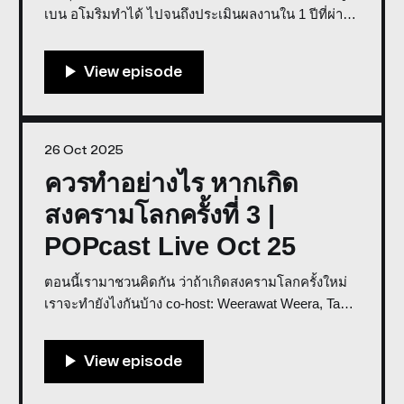
เบน อโมริมทำได้ ไปจนถึงประเมินผลงานใน 1 ปีที่ผ่าน
มา กระแสฟุตบอลนักเรียนที่ทำสนามศุภฯ แทบแตกใน
บอล 7 สี และทิศทางที่พวกเราอยากเห็น Co-Host: PHz
Weerawat, Big Sittipong * พูดคุยในรายการเราด้วย
26 Oct 2025
ควรทำอย่างไร หากเกิด
สงครามโลกครั้งที่ 3 |
POPcast Live Oct 25
ตอนนี้เรามาชวนคิดกัน ว่าถ้าเกิดสงครามโลกครั้งใหม่
เราจะทำยังไงกันบ้าง co-host: Weerawat Weera, Tan
Voravan, Big-san * พูดคุยในรายการเราด้วย Discord *
สนับสนุนการจัดทำรายการโดย GROOV Store ควรทำ
อย่างไร หากเกิดสงครามโลกครั้งที่ 3 | POPcast Live
Oct 250:00/3573.47014583333341×