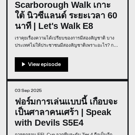
Scarborough Walk เกาะ
ใต้ นิวซีแลนด์ ระยะเวลา 60
นาที | Let's Walk E8
เราคุยเรื่องความได้เปรียบของการมีสองสัญชาติ บาง
ประเทศไม่ให้ประชาชนมีสองสัญชาติเพราะอะไร? การ
ที่คนรุ่นใหม่อพยพออกจากนิวซีแลนด์ Scarborough
Walk ระยะเวลา 60 นาที หากเดินในยิม แนะนำให้มี
stair stepper ในตอนท้ายด้วย ดำเนินรายการ:
Weerawat Weera, Jay Vera - พูดคุยในรายการเราด้วย
[Discord](https://discord.gg/WPAF4yCfBx)
03 Sep 2025
ฟอร์มการเล่นแบบนี้ เกือบจะ
เป็นศาลาคนเศร้า | Speak
with Devils S5E4
การตกรอบ EFL Cup จากทีมระดับ Tier 4 ถือเป็นอีก