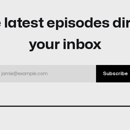
 latest episodes dir
your inbox
jamie@example.com
Subscribe