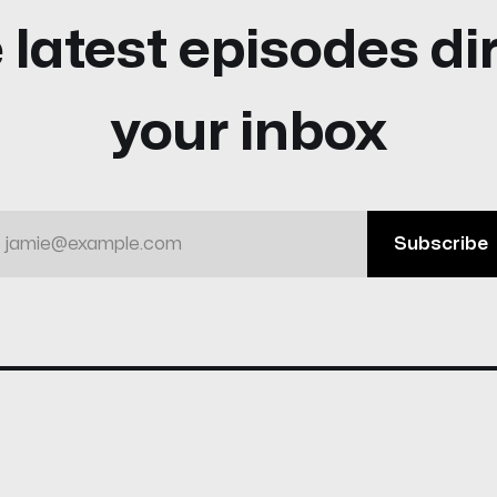
 latest episodes dir
your inbox
jamie@example.com
Subscribe